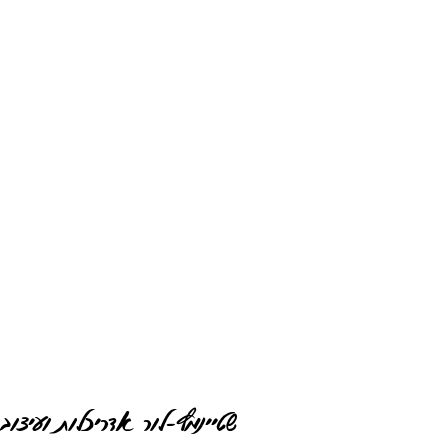
שטיינמץ-לור אדריכלות ועיצוב